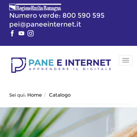
Vai
al
Numero verde: 800 590 595
contenuto
pei@paneeinternet.it
TOG
NAV
Sei qui:
Home
Catalogo